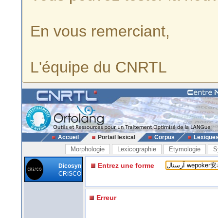
En vous remerciant,
L'équipe du CNRTL
Accueil
Portail lexical
Corpus
Lexique
Morphologie
Lexicographie
Etymologie
S
Entrez une forme
Dicosyn
CRISCO
Erreur