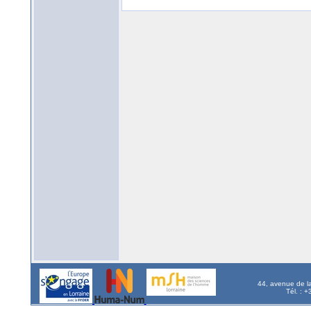
44, avenue de l
Tél. : 