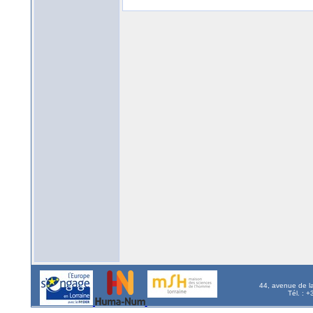
44, avenue de l
Tél. : 