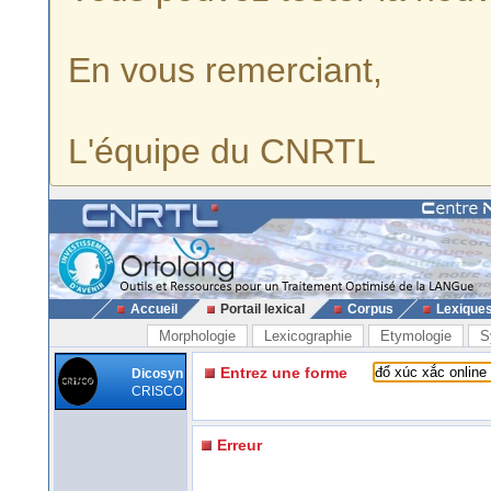
En vous remerciant,
L'équipe du CNRTL
Accueil
Portail lexical
Corpus
Lexique
Morphologie
Lexicographie
Etymologie
S
Entrez une forme
Dicosyn
CRISCO
Erreur