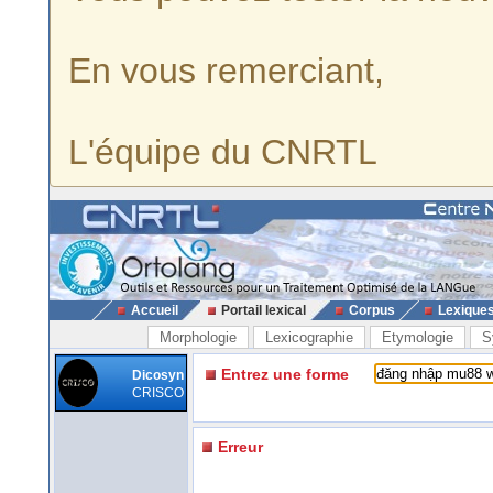
En vous remerciant,
L'équipe du CNRTL
Accueil
Portail lexical
Corpus
Lexique
Morphologie
Lexicographie
Etymologie
S
Entrez une forme
Dicosyn
CRISCO
Erreur