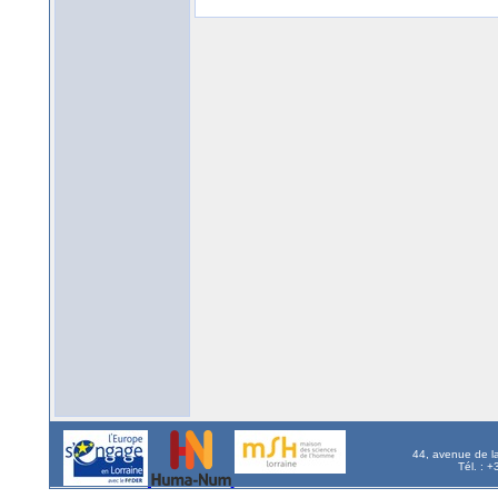
44, avenue de l
Tél. : 