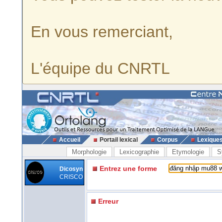
En vous remerciant,
L'équipe du CNRTL
Accueil
Portail lexical
Corpus
Lexique
Morphologie
Lexicographie
Etymologie
S
Entrez une forme
Dicosyn
CRISCO
Erreur