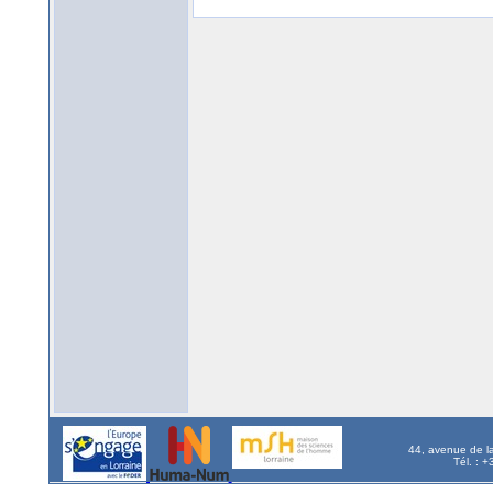
44, avenue de l
Tél. : 