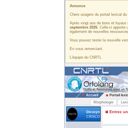
Annonce
Chers usagers du portail lexical d
Après vingt ans de bons et loyaux 
septembre 2026
. Celle-ci apporte
également de nouvelles ressources
Vous pouvez tester la nouvelle vers
En vous remerciant,
L'équipe du CNRTL
Accueil
Portail lexi
Morphologie
Lexi
Entrez u
Dicosyn
CRISCO