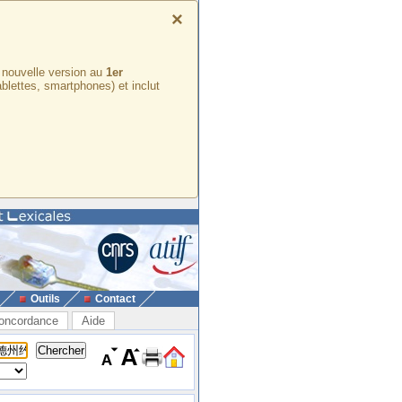
×
e nouvelle version au
1er
ablettes, smartphones) et inclut
Outils
Contact
oncordance
Aide