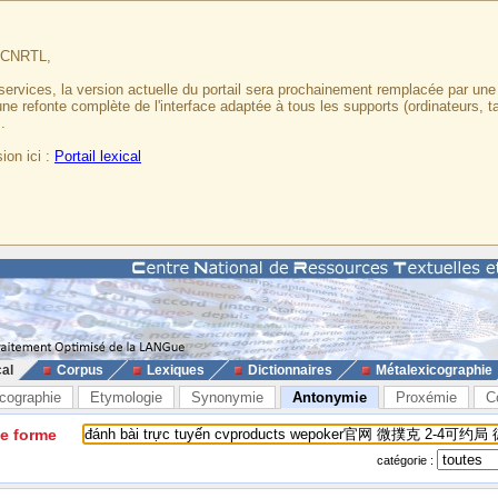
u CNRTL,
services, la version actuelle du portail sera prochainement remplacée par un
 une refonte complète de l'interface adaptée à tous les supports (ordinateurs, t
.
ion ici :
Portail lexical
cal
Corpus
Lexiques
Dictionnaires
Métalexicographie
cographie
Etymologie
Synonymie
Antonymie
Proxémie
C
ne forme
catégorie :