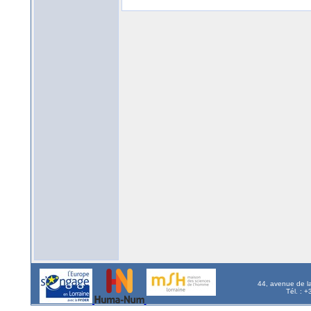
44, avenue de l
Tél. : 