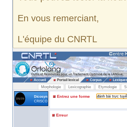
En vous remerciant,
L'équipe du CNRTL
Accueil
Portail lexical
Corpus
Lexique
Morphologie
Lexicographie
Etymologie
S
Entrez une forme
Dicosyn
CRISCO
Erreur