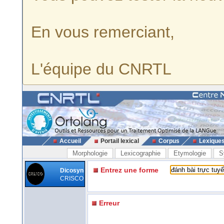
En vous remerciant,
L'équipe du CNRTL
Accueil
Portail lexical
Corpus
Lexique
Morphologie
Lexicographie
Etymologie
S
Entrez une forme
Dicosyn
CRISCO
Erreur