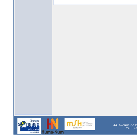
44, avenue de l
Tél. : 