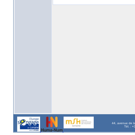
44, avenue de l
Tél. : 