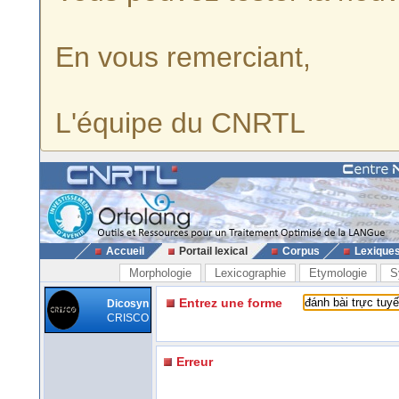
En vous remerciant,
L'équipe du CNRTL
Accueil
Portail lexical
Corpus
Lexique
Morphologie
Lexicographie
Etymologie
S
Entrez une forme
Dicosyn
CRISCO
Erreur