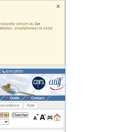
×
e nouvelle version au
1er
ablettes, smartphones) et inclut
Outils
Contact
oncordance
Aide