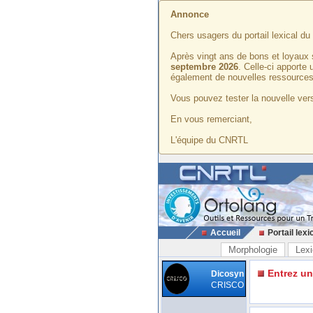
Annonce
Chers usagers du portail lexical d
Après vingt ans de bons et loyaux 
septembre 2026
. Celle-ci apporte
également de nouvelles ressources
Vous pouvez tester la nouvelle vers
En vous remerciant,
L'équipe du CNRTL
Accueil
Portail lexi
Morphologie
Lexi
Entrez u
Dicosyn
CRISCO