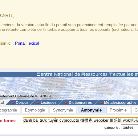
u CNRTL,
services, la version actuelle du portail sera prochainement remplacée par un
 une refonte complète de l'interface adaptée à tous les supports (ordinateurs, t
.
ion ici :
Portail lexical
cal
Corpus
Lexiques
Dictionnaires
Métalexicographie
cographie
Etymologie
Synonymie
Antonymie
Proxémie
C
ne forme
catégorie :