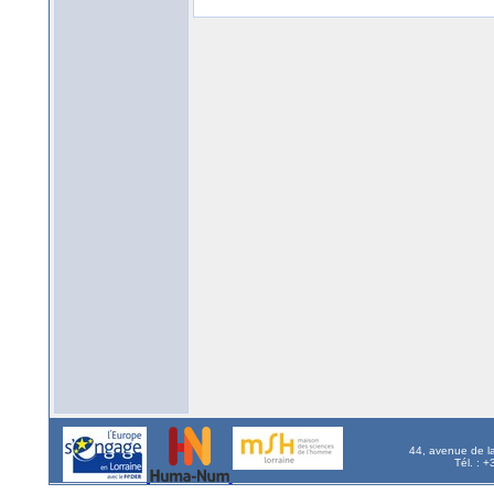
44, avenue de l
Tél. : 