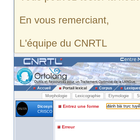
En vous remerciant,
L'équipe du CNRTL
Accueil
Portail lexical
Corpus
Lexique
Morphologie
Lexicographie
Etymologie
S
Entrez une forme
Dicosyn
CRISCO
Erreur