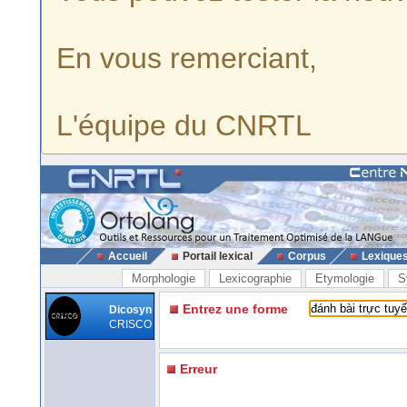
En vous remerciant,
L'équipe du CNRTL
Accueil
Portail lexical
Corpus
Lexique
Morphologie
Lexicographie
Etymologie
S
Entrez une forme
Dicosyn
CRISCO
Erreur