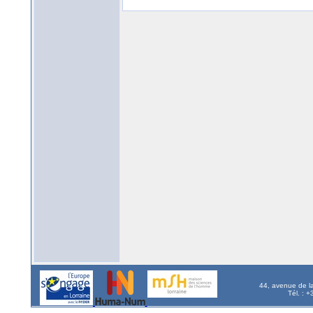
44, avenue de l
Tél. : 