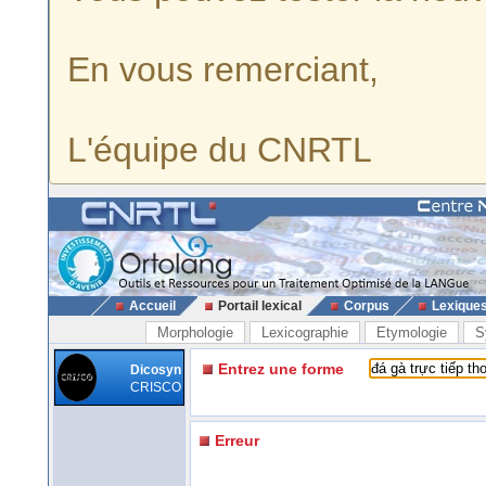
En vous remerciant,
L'équipe du CNRTL
Accueil
Portail lexical
Corpus
Lexique
Morphologie
Lexicographie
Etymologie
S
Entrez une forme
Dicosyn
CRISCO
Erreur