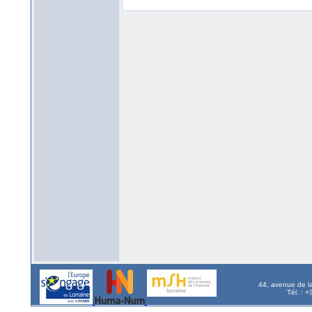
44, avenue de l
Tél. : 