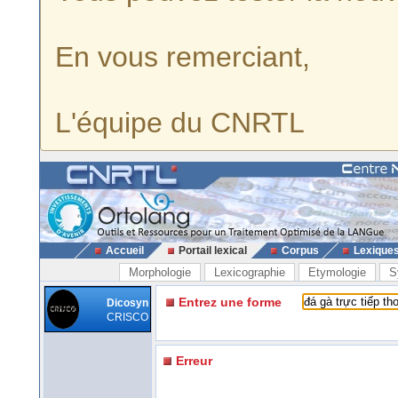
En vous remerciant,
L'équipe du CNRTL
Accueil
Portail lexical
Corpus
Lexique
Morphologie
Lexicographie
Etymologie
S
Entrez une forme
Dicosyn
CRISCO
Erreur