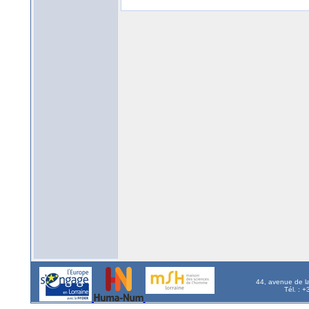
44, avenue de l
Tél. : 