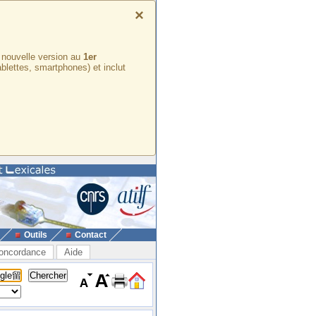
×
e nouvelle version au
1er
ablettes, smartphones) et inclut
Outils
Contact
oncordance
Aide