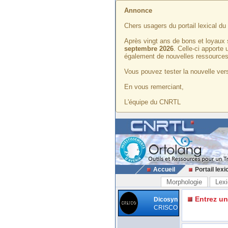
Annonce
Chers usagers du portail lexical d
Après vingt ans de bons et loyaux 
septembre 2026
. Celle-ci apporte
également de nouvelles ressources
Vous pouvez tester la nouvelle vers
En vous remerciant,
L'équipe du CNRTL
Accueil
Portail lexi
Morphologie
Lexi
Entrez u
Dicosyn
CRISCO