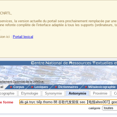
u CNRTL,
services, la version actuelle du portail sera prochainement remplacée par un
 une refonte complète de l'interface adaptée à tous les supports (ordinateurs, t
.
ion ici :
Portail lexical
cal
Corpus
Lexiques
Dictionnaires
Métalexicographie
cographie
Etymologie
Synonymie
Antonymie
Proxémie
C
ne forme
catégorie :