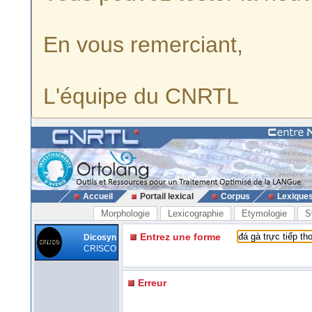
En vous remerciant,
L'équipe du CNRTL
Accueil
Portail lexical
Corpus
Lexique
Morphologie
Lexicographie
Etymologie
S
Entrez une forme
Dicosyn
CRISCO
Erreur