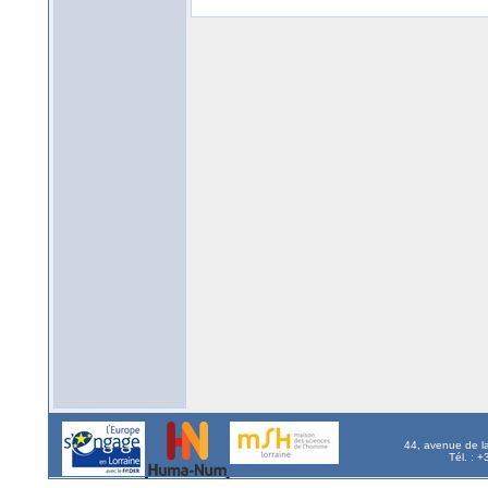
44, avenue de l
Tél. : 