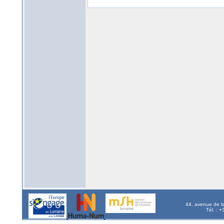
44, avenue de l
Tél. : 