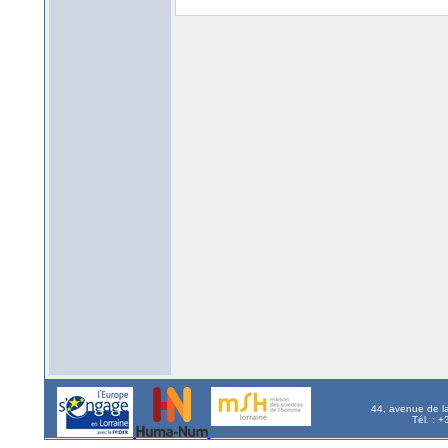
44, avenue de l
Tél. : 