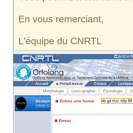
En vous remerciant,
L'équipe du CNRTL
Accueil
Portail lexical
Corpus
Lexique
Morphologie
Lexicographie
Etymologie
S
Entrez une forme
Dicosyn
CRISCO
Erreur