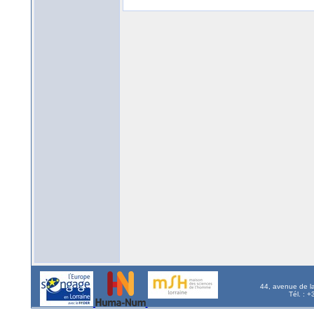
44, avenue de l
Tél. : 