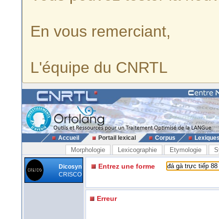
En vous remerciant,
L'équipe du CNRTL
Accueil
Portail lexical
Corpus
Lexique
Morphologie
Lexicographie
Etymologie
S
Entrez une forme
Dicosyn
CRISCO
Erreur