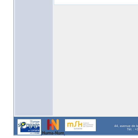
44, avenue de l
Tél. : 