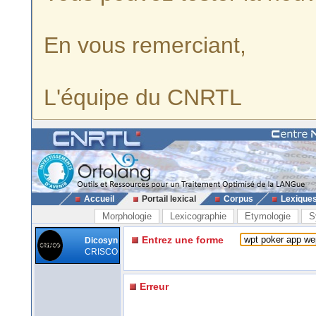
En vous remerciant,
L'équipe du CNRTL
Accueil
Portail lexical
Corpus
Lexique
Morphologie
Lexicographie
Etymologie
S
Entrez une forme
Dicosyn
CRISCO
Erreur