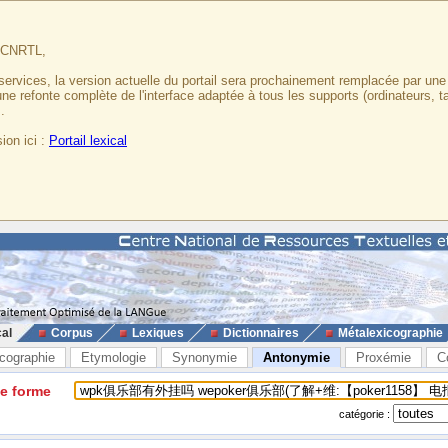
u CNRTL,
services, la version actuelle du portail sera prochainement remplacée par un
 une refonte complète de l'interface adaptée à tous les supports (ordinateurs, t
.
ion ici :
Portail lexical
cal
Corpus
Lexiques
Dictionnaires
Métalexicographie
cographie
Etymologie
Synonymie
Antonymie
Proxémie
C
ne forme
catégorie :