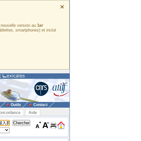
×
e nouvelle version au
1er
ablettes, smartphones) et inclut
Outils
Contact
oncordance
Aide