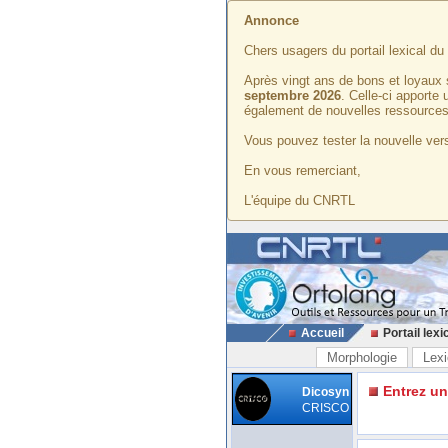
Annonce
Chers usagers du portail lexical d
Après vingt ans de bons et loyaux 
septembre 2026
. Celle-ci apporte
également de nouvelles ressources
Vous pouvez tester la nouvelle vers
En vous remerciant,
L'équipe du CNRTL
Accueil
Portail lexi
Morphologie
Lexi
Entrez u
Dicosyn
CRISCO