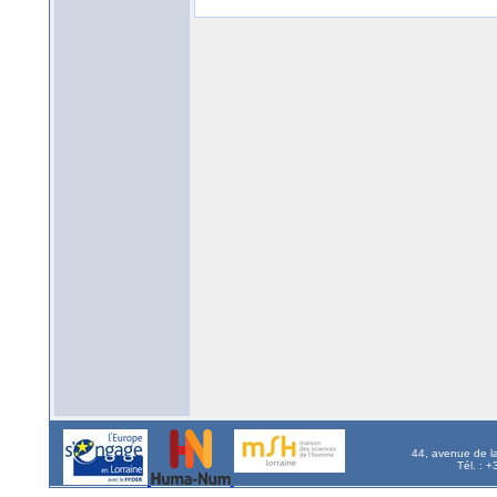
44, avenue de l
Tél. : 