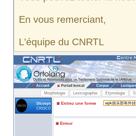
En vous remerciant,
L'équipe du CNRTL
Accueil
Portail lexical
Corpus
Lexique
Morphologie
Lexicographie
Etymologie
S
Entrez une forme
Dicosyn
CRISCO
Erreur