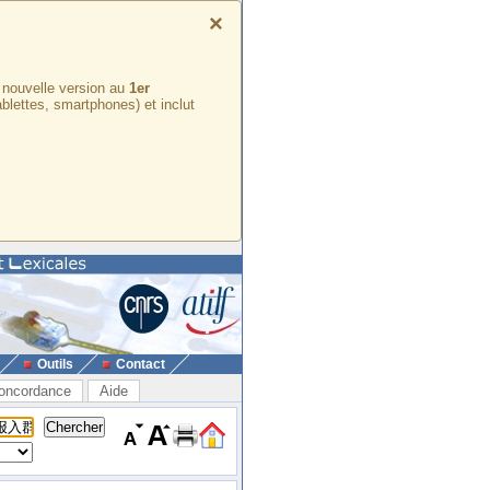
×
e nouvelle version au
1er
ablettes, smartphones) et inclut
Outils
Contact
oncordance
Aide