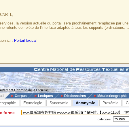
u CNRTL,
services, la version actuelle du portail sera prochainement remplacée par un
 une refonte complète de l'interface adaptée à tous les supports (ordinateurs, t
.
ion ici :
Portail lexical
cal
Corpus
Lexiques
Dictionnaires
Métalexicographie
cographie
Etymologie
Synonymie
Antonymie
Proxémie
C
ne forme
catégorie :