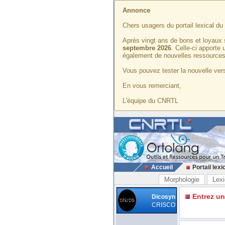
Annonce
Chers usagers du portail lexical d
Après vingt ans de bons et loyaux 
septembre 2026
. Celle-ci apporte
également de nouvelles ressources
Vous pouvez tester la nouvelle vers
En vous remerciant,
L'équipe du CNRTL
Accueil
Portail lexi
Morphologie
Lexi
Entrez u
Dicosyn
CRISCO