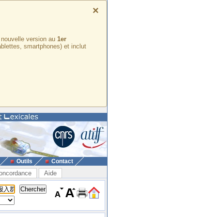
×
e nouvelle version au
1er
ablettes, smartphones) et inclut
Outils
Contact
oncordance
Aide