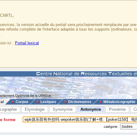
u CNRTL,
services, la version actuelle du portail sera prochainement remplacée par un
 une refonte complète de l'interface adaptée à tous les supports (ordinateurs, t
.
ion ici :
Portail lexical
cal
Corpus
Lexiques
Dictionnaires
Métalexicographie
cographie
Etymologie
Synonymie
Antonymie
Proxémie
C
ne forme
catégorie :