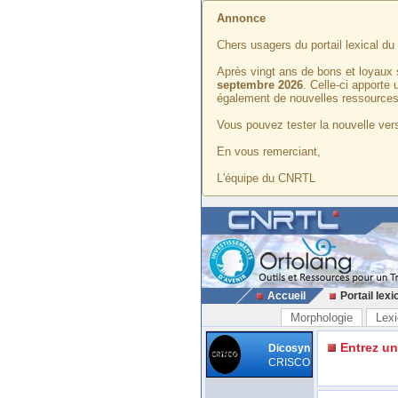
Annonce
Chers usagers du portail lexical d
Après vingt ans de bons et loyaux 
septembre 2026
. Celle-ci apporte
également de nouvelles ressources
Vous pouvez tester la nouvelle vers
En vous remerciant,
L'équipe du CNRTL
Accueil
Portail lexi
Morphologie
Lexi
Entrez u
Dicosyn
CRISCO