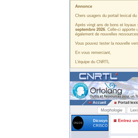
Annonce
Chers usagers du portail lexical d
Après vingt ans de bons et loyaux 
septembre 2026
. Celle-ci apporte
également de nouvelles ressources
Vous pouvez tester la nouvelle vers
En vous remerciant,
L'équipe du CNRTL
Accueil
Portail lexi
Morphologie
Lexi
Entrez u
Dicosyn
CRISCO