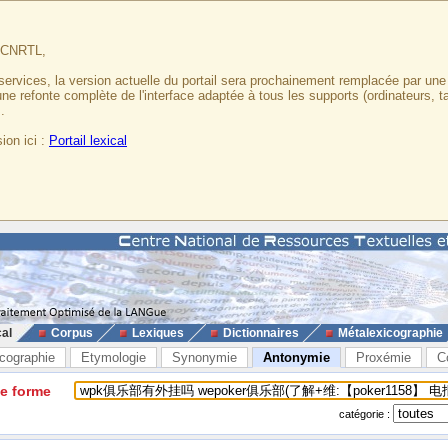
u CNRTL,
services, la version actuelle du portail sera prochainement remplacée par un
 une refonte complète de l'interface adaptée à tous les supports (ordinateurs, t
.
ion ici :
Portail lexical
cal
Corpus
Lexiques
Dictionnaires
Métalexicographie
cographie
Etymologie
Synonymie
Antonymie
Proxémie
C
ne forme
catégorie :