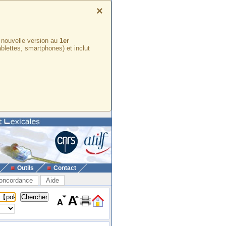
×
e nouvelle version au
1er
ablettes, smartphones) et inclut
Outils
Contact
oncordance
Aide