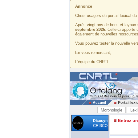
Annonce
Chers usagers du portail lexical d
Après vingt ans de bons et loyaux 
septembre 2026
. Celle-ci apporte
également de nouvelles ressources
Vous pouvez tester la nouvelle vers
En vous remerciant,
L'équipe du CNRTL
Accueil
Portail lexi
Morphologie
Lexi
Entrez u
Dicosyn
CRISCO