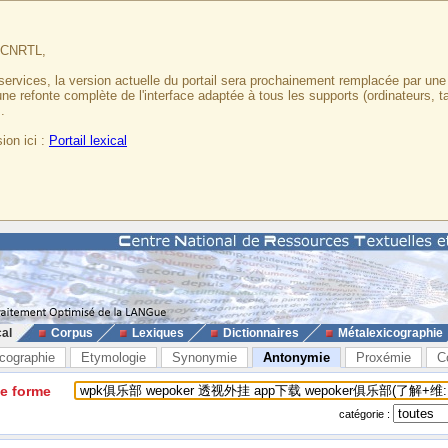
u CNRTL,
services, la version actuelle du portail sera prochainement remplacée par un
 une refonte complète de l'interface adaptée à tous les supports (ordinateurs, t
.
ion ici :
Portail lexical
cal
Corpus
Lexiques
Dictionnaires
Métalexicographie
cographie
Etymologie
Synonymie
Antonymie
Proxémie
C
ne forme
catégorie :