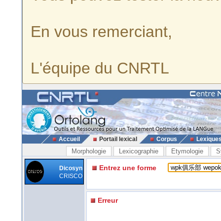
En vous remerciant,
L'équipe du CNRTL
Accueil
Portail lexical
Corpus
Lexique
Morphologie
Lexicographie
Etymologie
S
Entrez une forme
Dicosyn
CRISCO
Erreur