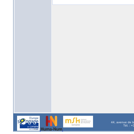
44, avenue de l
Tél. : 