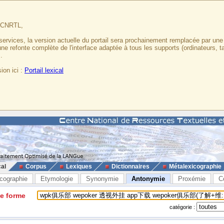
u CNRTL,
services, la version actuelle du portail sera prochainement remplacée par un
 une refonte complète de l'interface adaptée à tous les supports (ordinateurs, t
.
ion ici :
Portail lexical
cal
Corpus
Lexiques
Dictionnaires
Métalexicographie
cographie
Etymologie
Synonymie
Antonymie
Proxémie
C
ne forme
catégorie :