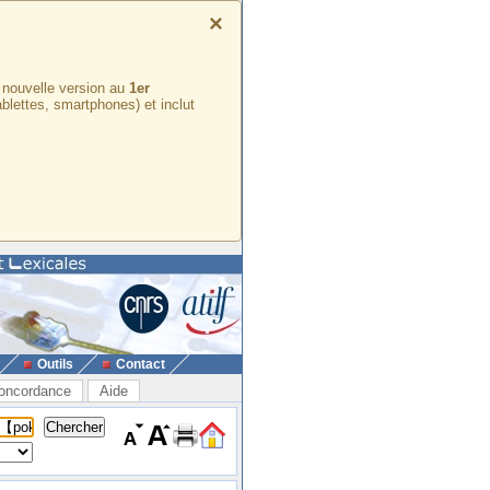
×
e nouvelle version au
1er
ablettes, smartphones) et inclut
Outils
Contact
oncordance
Aide