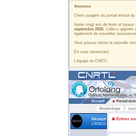
Annonce
Chers usagers du portail lexical d
Après vingt ans de bons et loyaux 
septembre 2026
. Celle-ci apporte
également de nouvelles ressources
Vous pouvez tester la nouvelle vers
En vous remerciant,
L'équipe du CNRTL
Accueil
Portail lexi
Morphologie
Lexi
Entrez u
Dicosyn
CRISCO