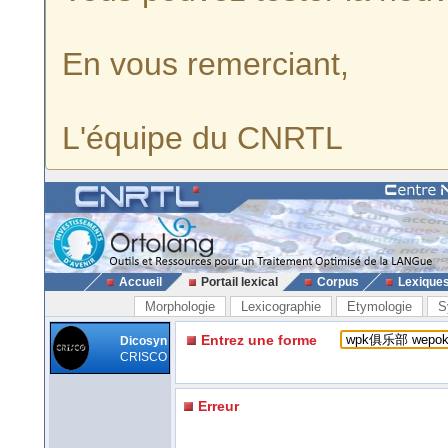
En vous remerciant,
L'équipe du CNRTL
Accueil
Portail lexical
Corpus
Lexique
Morphologie
Lexicographie
Etymologie
S
Entrez une forme
Dicosyn
CRISCO
Erreur