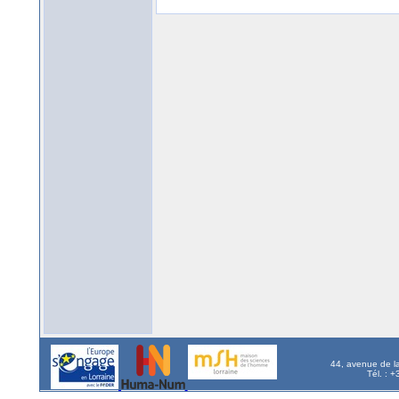
44, avenue de l
Tél. : 