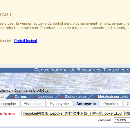
u CNRTL,
services, la version actuelle du portail sera prochainement remplacée par un
 une refonte complète de l'interface adaptée à tous les supports (ordinateurs, t
.
ion ici :
Portail lexical
cal
Corpus
Lexiques
Dictionnaires
Métalexicographie
cographie
Etymologie
Synonymie
Antonymie
Proxémie
C
ne forme
catégorie :