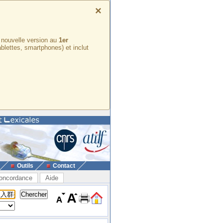
×
e nouvelle version au
1er
ablettes, smartphones) et inclut
Outils
Contact
oncordance
Aide