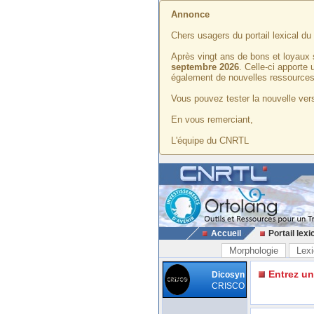
Annonce
Chers usagers du portail lexical d
Après vingt ans de bons et loyaux 
septembre 2026
. Celle-ci apporte
également de nouvelles ressources
Vous pouvez tester la nouvelle vers
En vous remerciant,
L'équipe du CNRTL
Accueil
Portail lexi
Morphologie
Lexi
Entrez u
Dicosyn
CRISCO