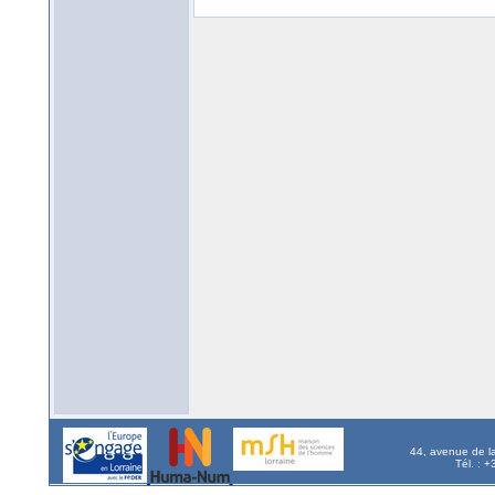
44, avenue de l
Tél. : 