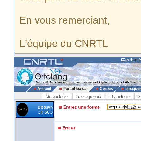
En vous remerciant,
L'équipe du CNRTL
Accueil
Portail lexical
Corpus
Lexique
Morphologie
Lexicographie
Etymologie
S
Entrez une forme
Dicosyn
CRISCO
Erreur