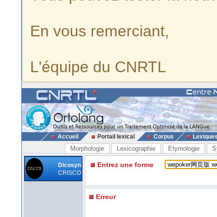
En vous remerciant,
L'équipe du CNRTL
Accueil
Portail lexical
Corpus
Lexique
Morphologie
Lexicographie
Etymologie
S
Entrez une forme
Dicosyn
CRISCO
Erreur