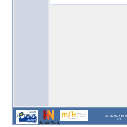
44, avenue de l
Tél. : 