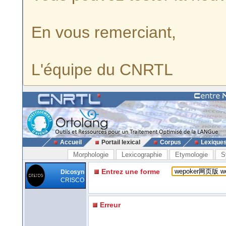
En vous remerciant,
L'équipe du CNRTL
Accueil
Portail lexical
Corpus
Lexique
Morphologie
Lexicographie
Etymologie
S
Entrez une forme
Dicosyn
CRISCO
Erreur