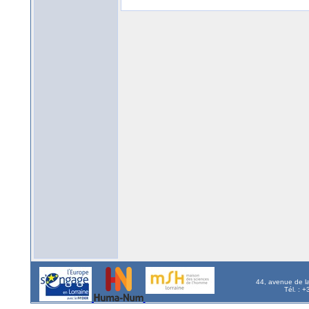
44, avenue de l
Tél. : 