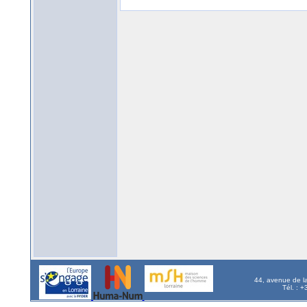
44, avenue de l
Tél. : 