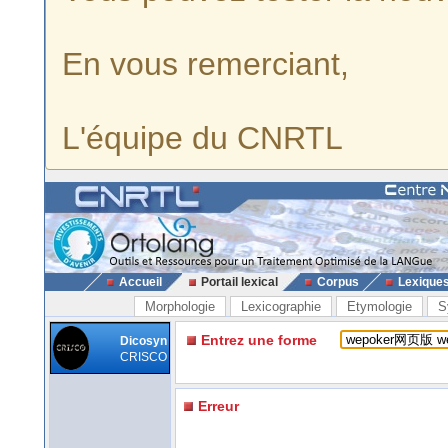
En vous remerciant,
L'équipe du CNRTL
Accueil
Portail lexical
Corpus
Lexique
Morphologie
Lexicographie
Etymologie
S
Entrez une forme
Dicosyn
CRISCO
Erreur