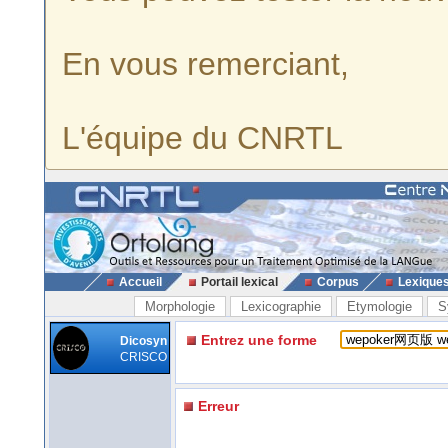
En vous remerciant,
L'équipe du CNRTL
Accueil
Portail lexical
Corpus
Lexique
Morphologie
Lexicographie
Etymologie
S
Entrez une forme
Dicosyn
CRISCO
Erreur