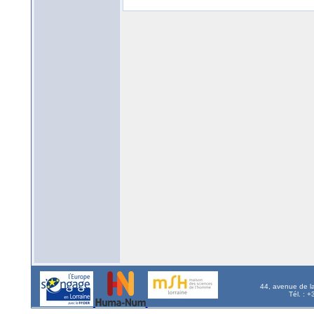
44, avenue de l
Tél. : 