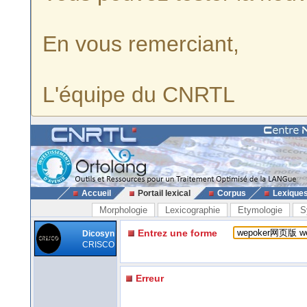
En vous remerciant,
L'équipe du CNRTL
Accueil
Portail lexical
Corpus
Lexique
Morphologie
Lexicographie
Etymologie
S
Entrez une forme
Dicosyn
CRISCO
Erreur