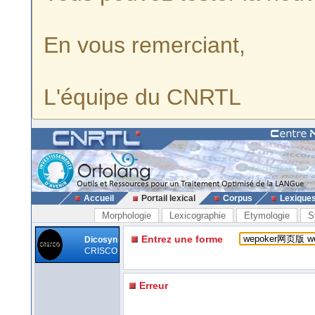
En vous remerciant,
L'équipe du CNRTL
Accueil
Portail lexical
Corpus
Lexique
Morphologie
Lexicographie
Etymologie
S
Entrez une forme
Dicosyn
CRISCO
Erreur