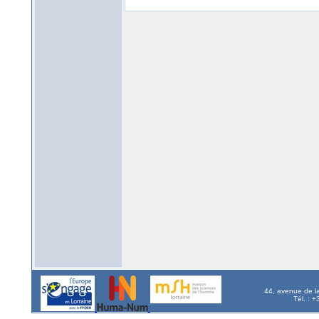
44, avenue de l
Tél. : 