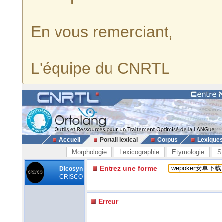
En vous remerciant,
L'équipe du CNRTL
Accueil
Portail lexical
Corpus
Lexique
Morphologie
Lexicographie
Etymologie
S
Entrez une forme
Dicosyn
CRISCO
Erreur