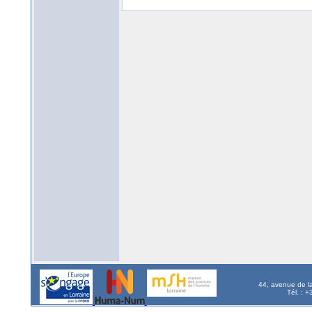
44, avenue de l
Tél. : 