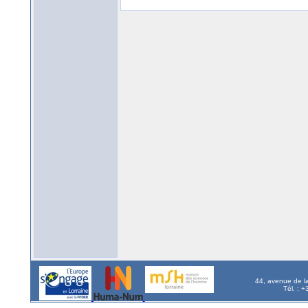
44, avenue de l
Tél. : 