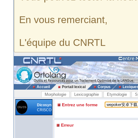
En vous remerciant,
L'équipe du CNRTL
Accueil
Portail lexical
Corpus
Lexique
Morphologie
Lexicographie
Etymologie
S
Entrez une forme
Dicosyn
CRISCO
Erreur