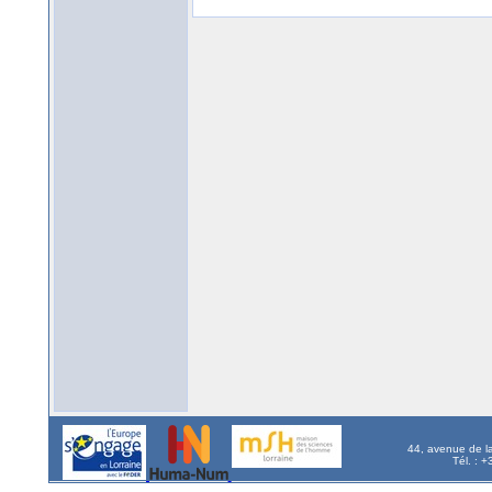
44, avenue de l
Tél. : 