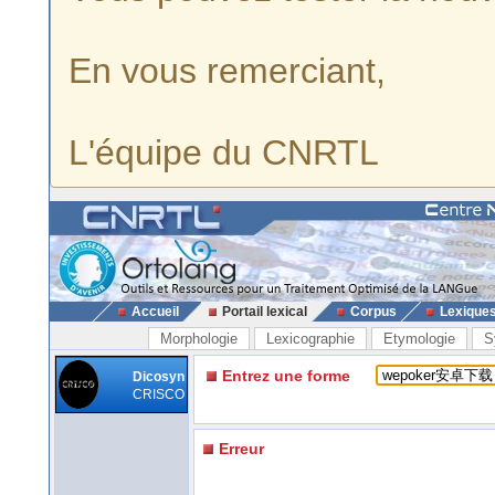
En vous remerciant,
L'équipe du CNRTL
Accueil
Portail lexical
Corpus
Lexique
Morphologie
Lexicographie
Etymologie
S
Entrez une forme
Dicosyn
CRISCO
Erreur