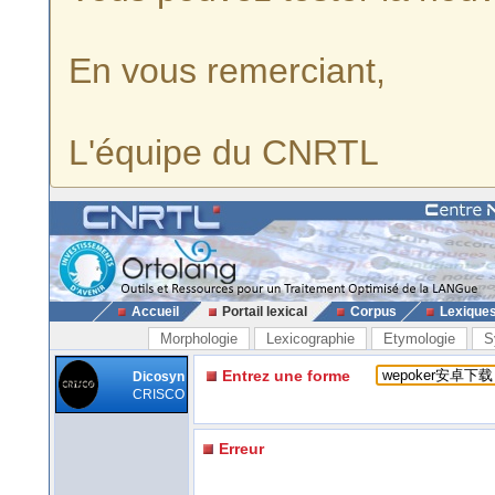
En vous remerciant,
L'équipe du CNRTL
Accueil
Portail lexical
Corpus
Lexique
Morphologie
Lexicographie
Etymologie
S
Entrez une forme
Dicosyn
CRISCO
Erreur