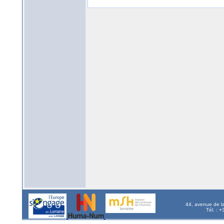
44, avenue de l
Tél. : 