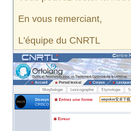
En vous remerciant,
L'équipe du CNRTL
Accueil
Portail lexical
Corpus
Lexique
Morphologie
Lexicographie
Etymologie
S
Entrez une forme
Dicosyn
CRISCO
Erreur