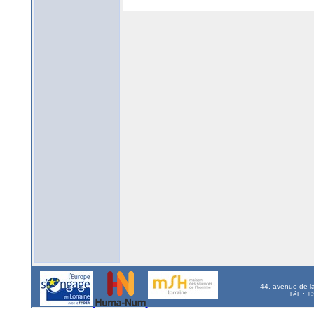
44, avenue de l
Tél. : 