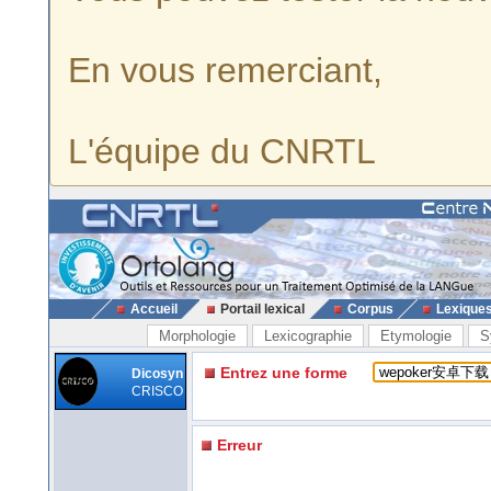
En vous remerciant,
L'équipe du CNRTL
Accueil
Portail lexical
Corpus
Lexique
Morphologie
Lexicographie
Etymologie
S
Entrez une forme
Dicosyn
CRISCO
Erreur