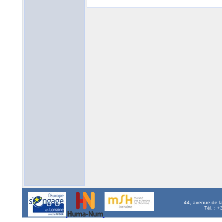
44, avenue de l
Tél. : 