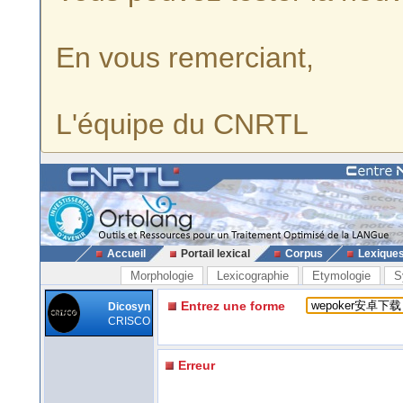
En vous remerciant,
L'équipe du CNRTL
Accueil
Portail lexical
Corpus
Lexique
Morphologie
Lexicographie
Etymologie
S
Entrez une forme
Dicosyn
CRISCO
Erreur