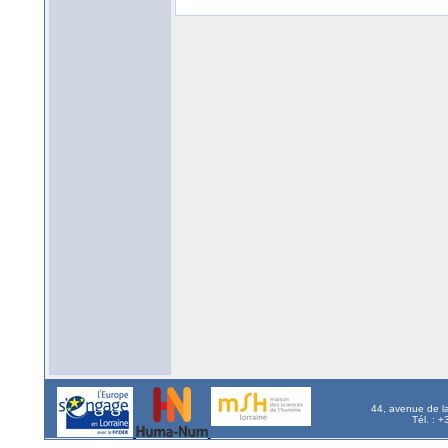
44, avenue de l
Tél. : 