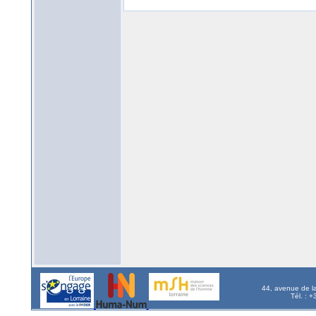
44, avenue de l
Tél. : 