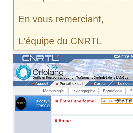
En vous remerciant,
L'équipe du CNRTL
Accueil
Portail lexical
Corpus
Lexique
Morphologie
Lexicographie
Etymologie
S
Entrez une forme
Dicosyn
CRISCO
Erreur