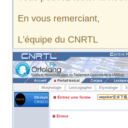
En vous remerciant,
L'équipe du CNRTL
Accueil
Portail lexical
Corpus
Lexique
Morphologie
Lexicographie
Etymologie
S
Entrez une forme
Dicosyn
CRISCO
Erreur