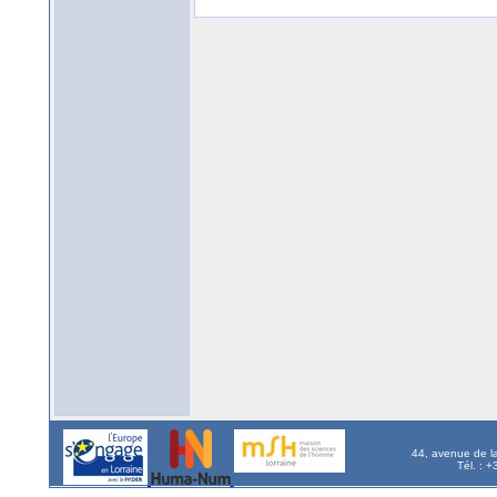
44, avenue de l
Tél. : 