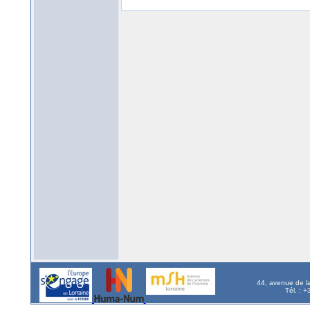
44, avenue de l
Tél. : 