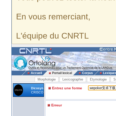
En vous remerciant,
L'équipe du CNRTL
Accueil
Portail lexical
Corpus
Lexique
Morphologie
Lexicographie
Etymologie
S
Entrez une forme
Dicosyn
CRISCO
Erreur