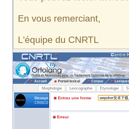
En vous remerciant,
L'équipe du CNRTL
Accueil
Portail lexical
Corpus
Lexique
Morphologie
Lexicographie
Etymologie
S
Entrez une forme
Dicosyn
CRISCO
Erreur