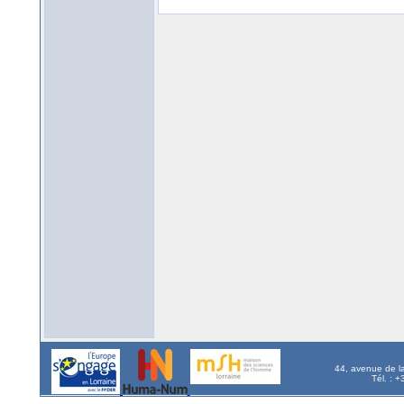
44, avenue de l
Tél. : 