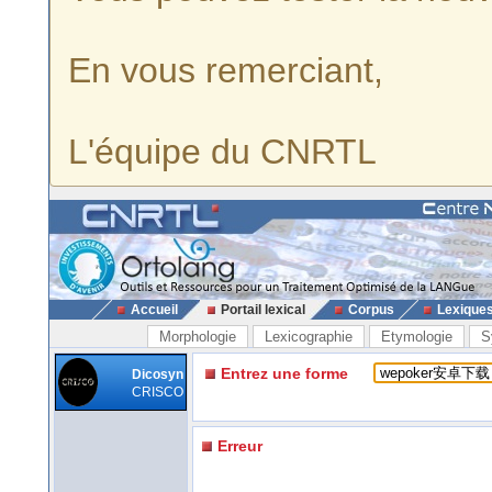
En vous remerciant,
L'équipe du CNRTL
Accueil
Portail lexical
Corpus
Lexique
Morphologie
Lexicographie
Etymologie
S
Entrez une forme
Dicosyn
CRISCO
Erreur