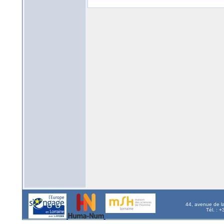
44, avenue de l
Tél. : 