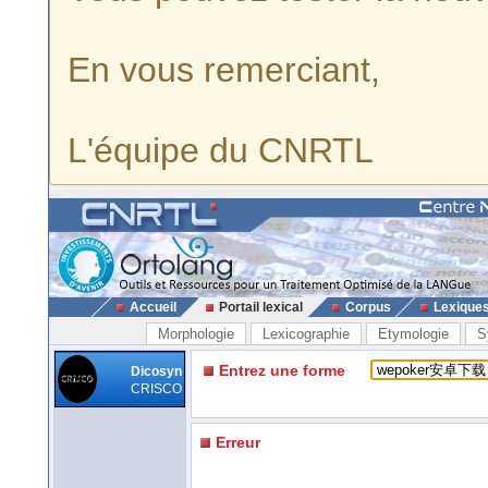
En vous remerciant,
L'équipe du CNRTL
Accueil
Portail lexical
Corpus
Lexique
Morphologie
Lexicographie
Etymologie
S
Entrez une forme
Dicosyn
CRISCO
Erreur