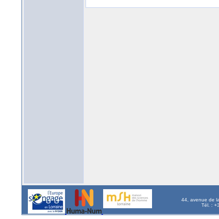
44, avenue de l
Tél. : 