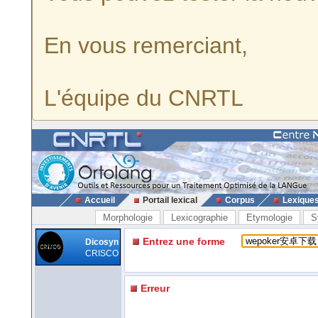
En vous remerciant,
L'équipe du CNRTL
Accueil
Portail lexical
Corpus
Lexique
Morphologie
Lexicographie
Etymologie
S
Entrez une forme
Dicosyn
CRISCO
Erreur