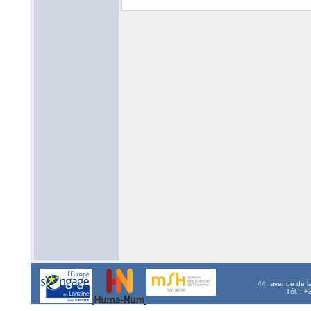
44, avenue de l
Tél. : 